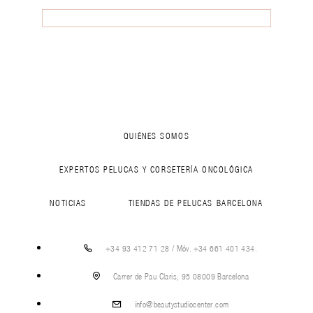
QUIÉNES SOMOS
EXPERTOS PELUCAS Y CORSETERÍA ONCOLÓGICA
NOTICIAS
TIENDAS DE PELUCAS BARCELONA
+34 93 412 71 28 / Móv. +34 661 401 434.
Carrer de Pau Claris, 95 08009 Barcelona
info@beautystudiocenter.com