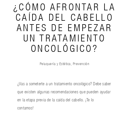
¿CÓMO AFRONTAR LA
CAÍDA DEL CABELLO
ANTES DE EMPEZAR
UN TRATAMIENTO
ONCOLÓGICO?
Peluquería y Estética
,
Prevención
¿Vas a someterte a un tratamiento oncológico? Debe saber
que existen algunas recomendaciones que pueden ayudar
en la etapa previa de la caída del cabello. ¡Te lo
contamos!