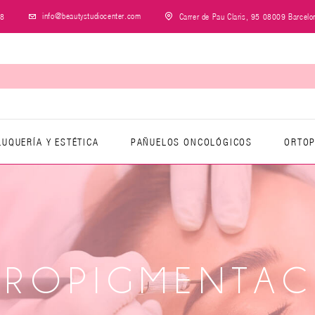
info@beautystudiocenter.com
28
Carrer de Pau Claris, 95 08009 Barcelo
LUQUERÍA Y ESTÉTICA
PAÑUELOS ONCOLÓGICOS
ORTOP
CROPIGMENTAC