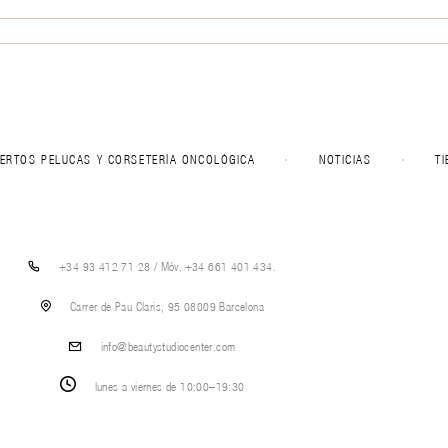
ERTOS PELUCAS Y CORSETERÍA ONCOLÓGICA
NOTICIAS
T
+34 93 412 71 28 / Móv. +34 661 401 434.
Carrer de Pau Claris, 95 08009 Barcelona
info@beautystudiocenter.com
lunes a viernes de 10:00–19:30