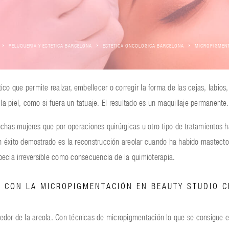
PELUQUERÍA Y ESTÉTICA BARCELONA
ESTÉTICA ONCOLÓGICA BARCELONA
MICROPIGMEN
 que permite realzar, embellecer o corregir la forma de las cejas, labios,
la piel, como si fuera un tatuaje. El resultado es un maquillaje permanente.
uchas mujeres que por operaciones quirúrgicas u otro tipo de tratamientos 
 éxito demostrado es la reconstrucción areolar cuando ha habido mastectomí
pecia irreversible como consecuencia de la quimioterapia.
 CON LA MICROPIGMENTACIÓN EN BEAUTY STUDIO C
dor de la areola. Con técnicas de micropigmentación lo que se consigue es 