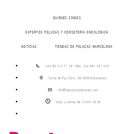
QUIÉNES SOMOS
EXPERTOS PELUCAS Y CORSETERÍA ONCOLÓGICA
NOTICIAS
TIENDAS DE PELUCAS BARCELONA
+34 93 412 71 28 / Móv. +34 661 401 434.
Carrer de Pau Claris, 95 08009 Barcelona
info@beautystudiocenter.com
lunes a viernes de 10:00–19:30