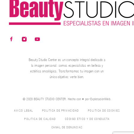
Beauty Studio Center es un concepto integral dedicado a
la imagen personal: somos especialistas en belleza y
estética oncológica. Transformamos tu imagen con un
único objetivo: verte bien.
© 2020 BEAUTY STUDIO CENTER. Hecho con ♥ por
ExplotaciónWeb.
AVISO LEGAL
POLÍTICA DE PRIVACIDAD
POLÍTICA DE COOKIES
POLITICA DE CALIDAD
CÓDIGO ÉTICO Y DE CONDUCTA
CANAL DE DENUNCIAS