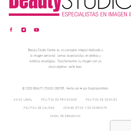
Beauty Studio Center es un concepto integral dedicado a
la imagen personal: somos especialistas en belleza y
estética oncológica. Transformamos tu imagen con un
único objetivo: verte bien.
© 2020 BEAUTY STUDIO CENTER. Hecho con ♥ por
ExplotaciónWeb.
AVISO LEGAL
POLÍTICA DE PRIVACIDAD
POLÍTICA DE COOKIES
POLITICA DE CALIDAD
CÓDIGO ÉTICO Y DE CONDUCTA
CANAL DE DENUNCIAS