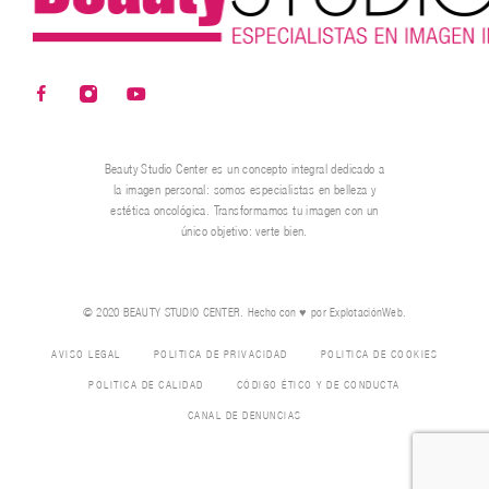
Beauty Studio Center es un concepto integral dedicado a
la imagen personal: somos especialistas en belleza y
estética oncológica. Transformamos tu imagen con un
único objetivo: verte bien.
© 2020 BEAUTY STUDIO CENTER. Hecho con ♥ por
ExplotaciónWeb.
AVISO LEGAL
POLÍTICA DE PRIVACIDAD
POLÍTICA DE COOKIES
POLITICA DE CALIDAD
CÓDIGO ÉTICO Y DE CONDUCTA
CANAL DE DENUNCIAS